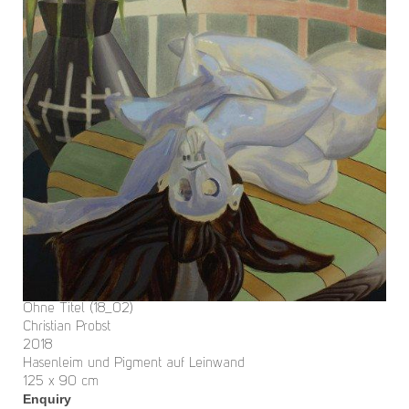
Ohne Titel (18_02)
Christian Probst
2018
Hasenleim und Pigment auf Leinwand
125 x 90 cm
Enquiry