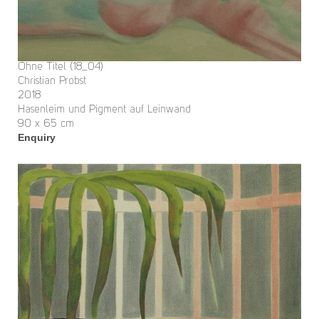
Ohne Titel (18_04)
Christian Probst
2018
Hasenleim und Pigment auf Leinwand
90 x 65 cm
Enquiry