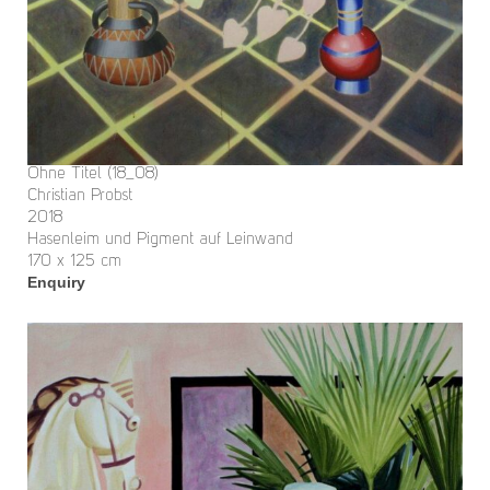
Ohne Titel (18_08)
Christian Probst
2018
Hasenleim und Pigment auf Leinwand
170 x 125 cm
Enquiry