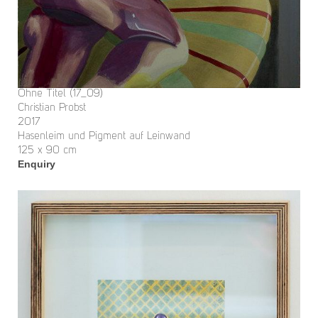
Ohne Titel (17_09)
Christian Probst
2017
Hasenleim und Pigment auf Leinwand
125 x 90 cm
Enquiry