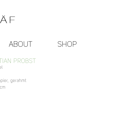
ABOUT
SHOP
TIAN PROBST
el
apier, gerahmt
 cm