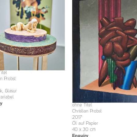
itel
an Probst
k, Glasur
ariabel
ry
ohne Titel
Christian Probst
2017
Öl auf Papier
40 x 30 cm
Enquiry