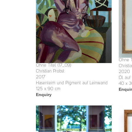
Ohne T
Ohne Titel (17_09)
Christi
Christian Probst
2020
2017
Öl auf
Hasenleim und Pigment auf Leinwand
40 x 
125 x 90 cm
Enqui
Enquiry