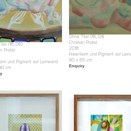
Ohne Titel (18_04)
Christian Probst
itel (18_06)
2018
an Probst
Hasenleim und Pigment auf Lei
90 x 65 cm
eim und Pigment auf Leinwand
Enquiry
 90 cm
ry