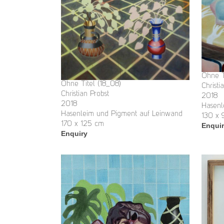
Ohne T
Ohne Titel (18_08)
Christi
Christian Probst
2018
2018
Hasenl
Hasenleim und Pigment auf Leinwand
130 x
170 x 125 cm
Enqui
Enquiry