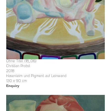
Ohne Titel (18_06)
Christian Probst
2018
Hasenleim und Pigment auf Leinwand
130 x 90 cm
Enquiry