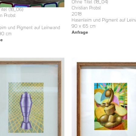
Ohne Titel (18_04)
Christian Probst
itel (18_06)
2018
an Probst
Hasenleim und Pigment auf Lei
90 x 65 cm
eim und Pigment auf Leinwand
Anfrage
 90 cm
ge