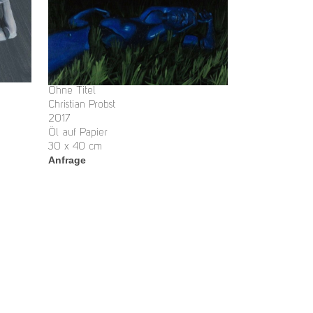
Ohne Titel
Christian Probst
2017
Öl auf Papier
30 x 40 cm
Anfrage