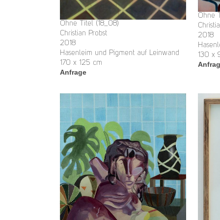
Ohne T
Ohne Titel (18_08)
Christi
Christian Probst
2018
2018
Hasenl
Hasenleim und Pigment auf Leinwand
130 x
170 x 125 cm
Anfra
Anfrage