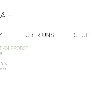
KT
ÜBER UNS
SHOP
TIAN PROBST
el
 Glasur
iabel