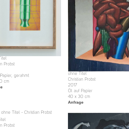
itel
an Probst
ohne Titel
 Papier, gerahmt
Christian Probst
30 cm
2017
ge
Öl auf Papier
40 x 30 cm
Anfrage
itel
an Probst