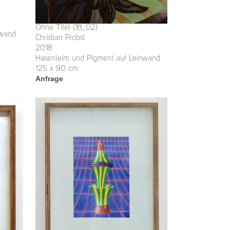
Ohne Titel (18_02)
nwand
Christian Probst
2018
Hasenleim und Pigment auf Leinwand
125 x 90 cm
Anfrage