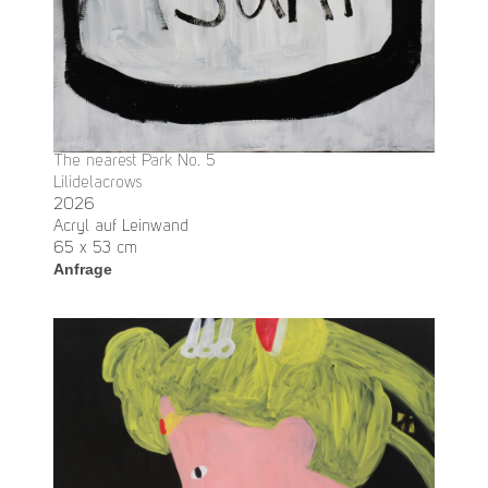
The nearest Park No. 5
Lilidelacrows
2026
Acryl auf Leinwand
65 x 53 cm
Anfrage