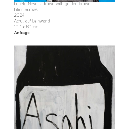
Lonely Never a frown with golden brown
Lilidelacrows
2024
Acryl auf Leinwand
100 x 80 cm
Anfrage