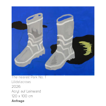
The nearest Park No. 1
Lilidelacrows
2026
Acryl auf Leinwand
120 x 100 cm
Anfrage