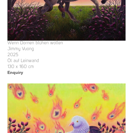
Wenn Dornen blühen wollen
Jimmy Vuong
2025
Öl auf Leinwand
130 x 160 cm
Enquiry