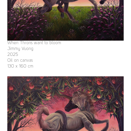
When Throns want to bloom
Jimmy Vuong
2025
Oil on canvas
130 x 160 cm