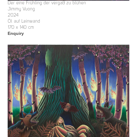
Der eine Frühling der vergaß zu blühen
Jimmy Vuong
2024
Öl auf Leinwand
170 x 140 cm
Enquiry