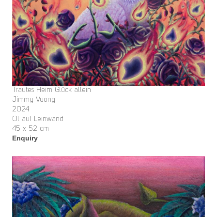
Trautes Heim Glück allein
Jimmy Vuong
2024
Öl auf Leinwand
45 x 52 cm
Enquiry