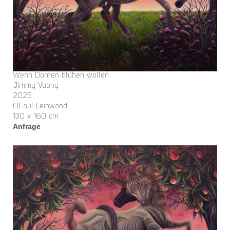
Wenn Dornen blühen wollen
Jimmy Vuong
2025
Öl auf Leinwand
130 x 160 cm
Anfrage