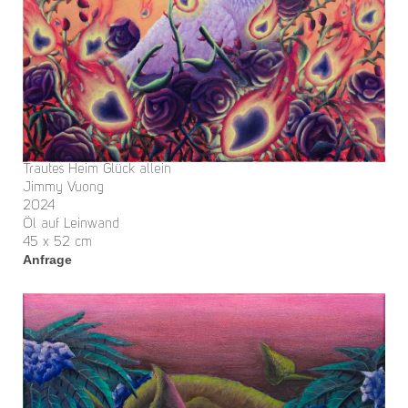
Trautes Heim Glück allein
Jimmy Vuong
2024
Öl auf Leinwand
45 x 52 cm
Anfrage