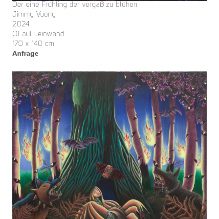
Der eine Frühling der vergaß zu blühen
Jimmy Vuong
2024
Öl auf Leinwand
170 x 140 cm
Anfrage