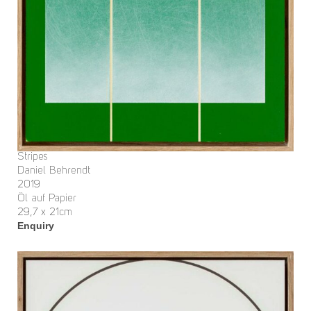
Stripes
Daniel Behrendt
2019
Öl auf Papier
29,7 x 21cm
Enquiry