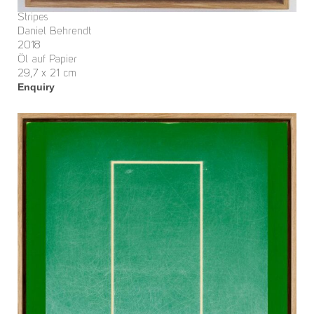
Stripes
Daniel Behrendt
2018
Öl auf Papier
29,7 x 21 cm
Enquiry