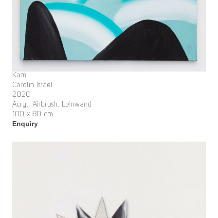
Kami
Carolin Israel
2020
Acryl, Airbrush, Leinwand
100 x 80 cm
Enquiry