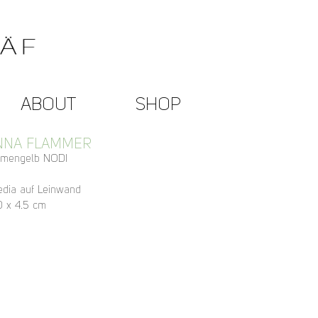
ABOUT
SHOP
NNA FLAMMER
umengelb NODI
dia auf Leinwand
0 x 4.5 cm