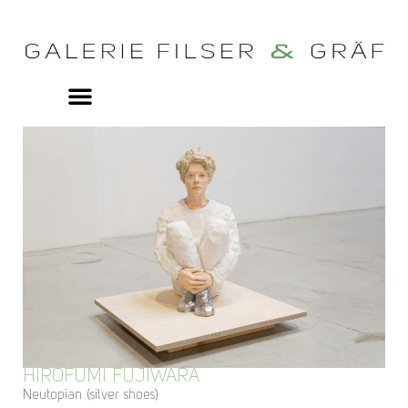
HIROFUMI FUJIWARA
Neutopian (silver shoes)