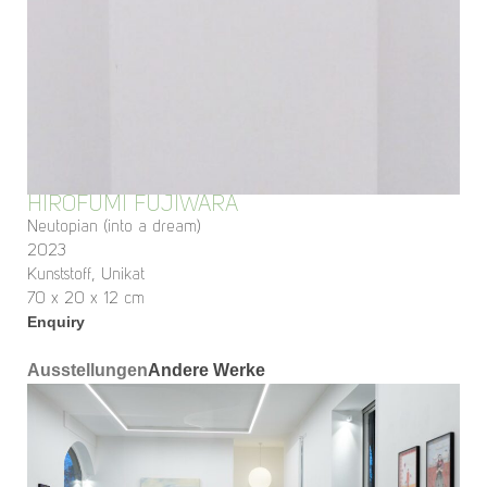
HIROFUMI FUJIWARA
Neutopian (into a dream)
2023
Kunststoff, Unikat
70 x 20 x 12 cm
Enquiry
Ausstellungen
Andere Werke