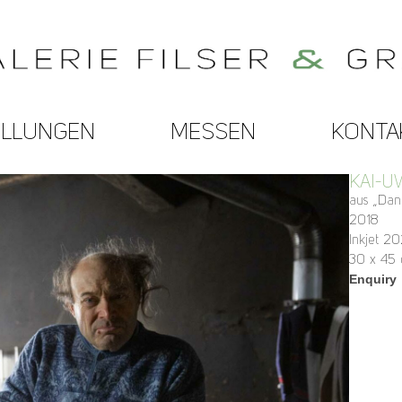
ELLUNGEN
MESSEN
KONTA
KAI-U
aus „Dant
2018
Inkjet 2
30 x 45
Enquiry