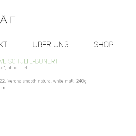
KT
ÜBER UNS
SHOP
WE SCHULTE-BUNERT
e“, ohne Titel
022, Verona smooth natural white matt, 240g
 cm