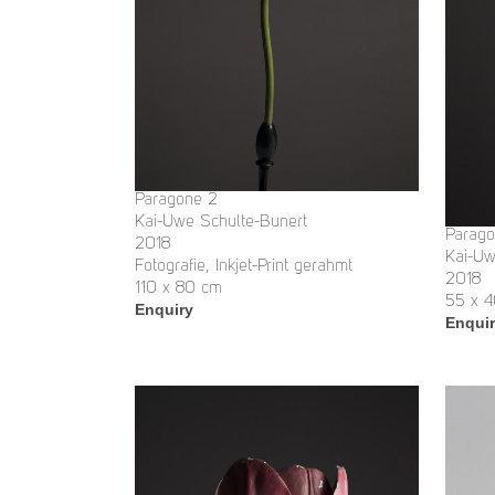
Paragone 2
Kai-Uwe Schulte-Bunert
Parago
2018
Kai-Uw
Fotografie, Inkjet-Print gerahmt
2018
110 x 80 cm
55 x 
Enquiry
Enqui