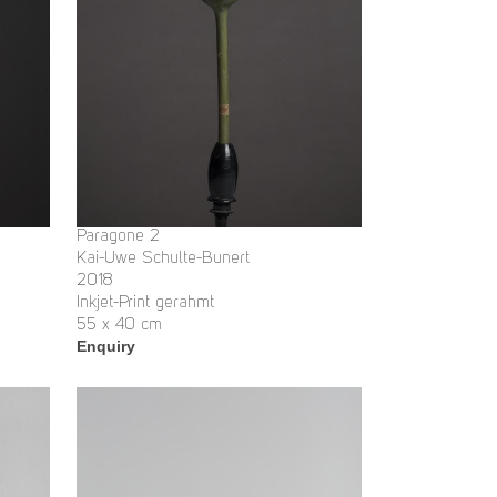
Paragone 2
Kai-Uwe Schulte-Bunert
2018
Inkjet-Print gerahmt
55 x 40 cm
Enquiry