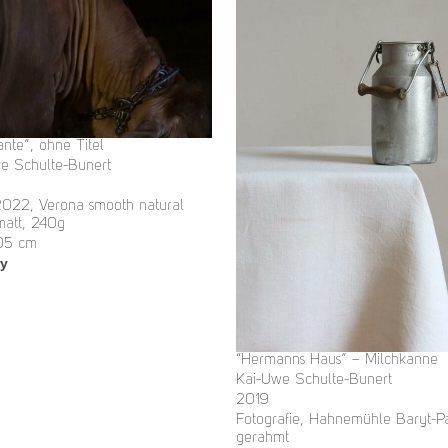
ante”, ohne Titel
e Schulte-Bunert
 2022, Verona smooth natural
matt, 240g
05 cm
ry
“Hermanns Haus” – Milchkanne
Kai-Uwe Schulte-Bunert
2019
Fotografie, Hahnemühle Baryt-Pa
gerahmt