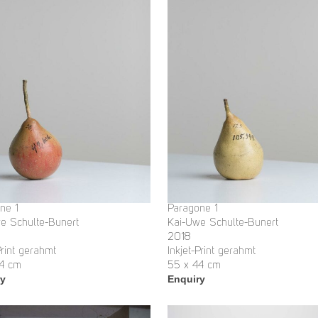
ne 1
Paragone 1
e Schulte-Bunert
Kai-Uwe Schulte-Bunert
2018
Print gerahmt
Inkjet-Print gerahmt
4 cm
55 x 44 cm
ry
Enquiry