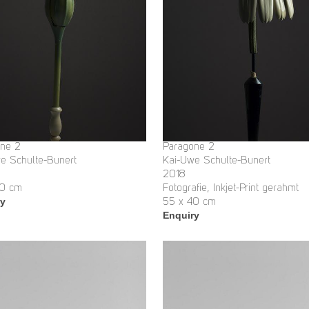
ne 2
Paragone 2
e Schulte-Bunert
Kai-Uwe Schulte-Bunert
2018
40 cm
Fotografie, Inkjet-Print gerahmt
ry
55 x 40 cm
Enquiry