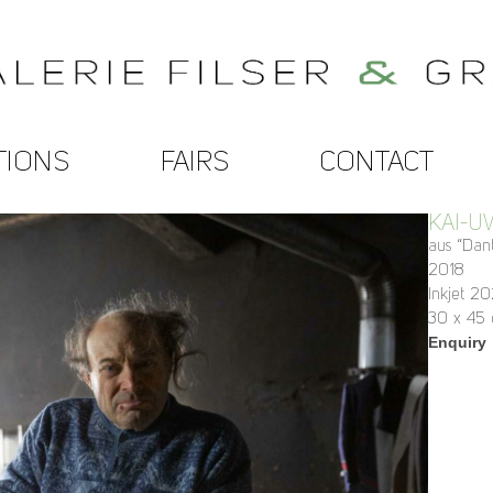
TIONS
FAIRS
CONTACT
KAI-U
aus “Dant
2018
Inkjet 2
30 x 45
Enquiry