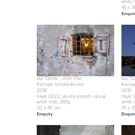
white 
45 x 
Enqui
aus “Dante”, ohne Titel
aus “D
Kai-Uwe Schulte-Bunert
Kai-Uw
2019
2019
Inkjet 2022, Verona smooth natural
Inkjet
white matt, 240g
white 
30 x 45 cm
70 x 1
Enquiry
Enqui