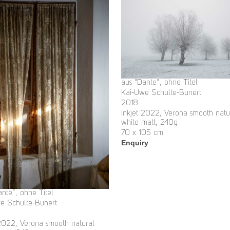
aus “Dante”, ohne Titel
Kai-Uwe Schulte-Bunert
2018
Inkjet 2022, Verona smooth natu
white matt, 240g
70 x 105 cm
Enquiry
ante”, ohne Titel
e Schulte-Bunert
 2022, Verona smooth natural