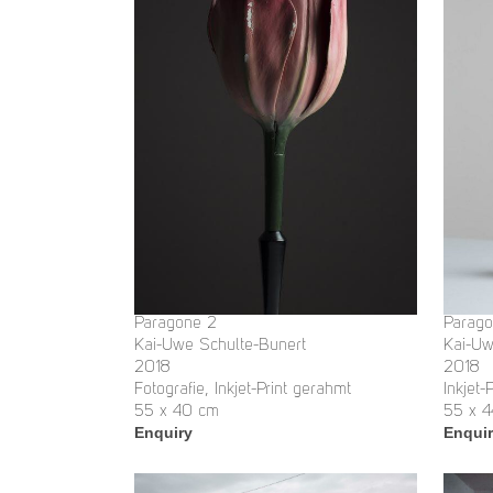
Paragone 2
Parago
Kai-Uwe Schulte-Bunert
Kai-Uw
2018
2018
Fotografie, Inkjet-Print gerahmt
Inkjet-
55 x 40 cm
55 x 4
Enquiry
Enqui