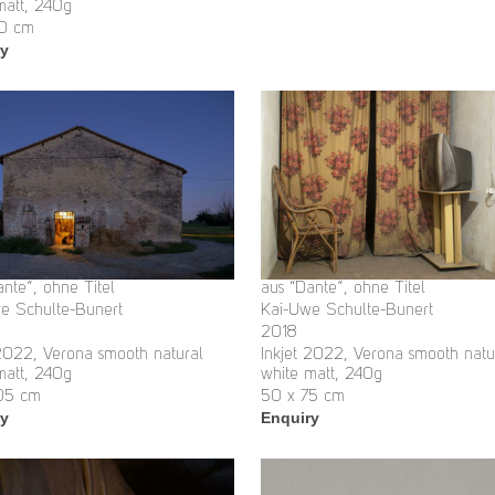
matt, 240g
30 cm
ry
ante”, ohne Titel
aus “Dante”, ohne Titel
e Schulte-Bunert
Kai-Uwe Schulte-Bunert
2018
 2022, Verona smooth natural
Inkjet 2022, Verona smooth natu
matt, 240g
white matt, 240g
05 cm
50 x 75 cm
ry
Enquiry