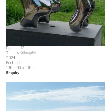
Dynastie 12
Thomas Kühnapfel
2024
Edelstahl
106 x 63 x 106 cm
Enquiry