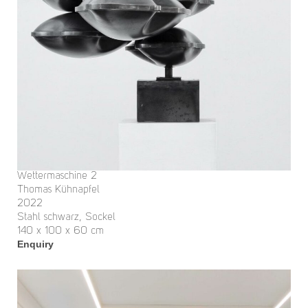
Wettermaschine 2
Thomas Kühnapfel
2022
Stahl schwarz, Sockel
140 x 100 x 60 cm
Enquiry