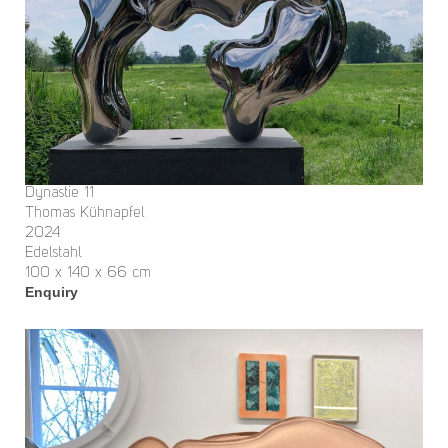
Dynastie 11
Thomas Kühnapfel
2024
Edelstahl
100 x 140 x 66 cm
Enquiry