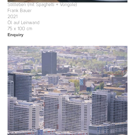
Stillleben (mit Spaghetti + Vongole)
Frank Bauer
2021
Öl auf Leinwand
75 x 100 cm
Enquiry