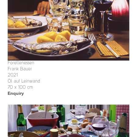
Forellenessen
Frank Bauer
2021
Öl auf Leinwand
70 x 100 cm
Enquiry