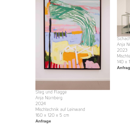
Schach
Anja N
2023
Mischt
140 x 
Anfra
Steg und Flagge
Anja Nürnberg
2024
Mischtechnik auf Leinwand
160 x 120 x 5 cm
Anfrage