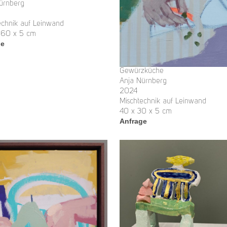
ürnberg
echnik auf Leinwand
160 x 5 cm
ge
Gewürzküche
Anja Nürnberg
2024
Mischtechnik auf Leinwand
40 x 30 x 5 cm
Anfrage