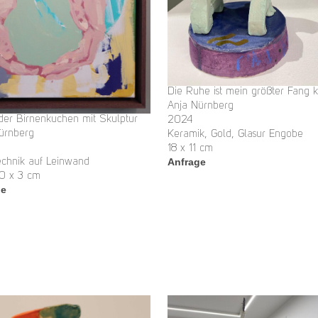
Die Ruhe ist mein größter Fang k
Anja Nürnberg
der Birnenkuchen mit Skulptur
2024
ürnberg
Keramik, Gold, Glasur Engobe
18 x 11 cm
Anfrage
echnik auf Leinwand
0 x 3 cm
ge