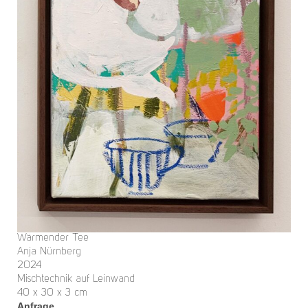
Wärmender Tee
Anja Nürnberg
2024
Mischtechnik auf Leinwand
40 x 30 x 3 cm
Anfrage