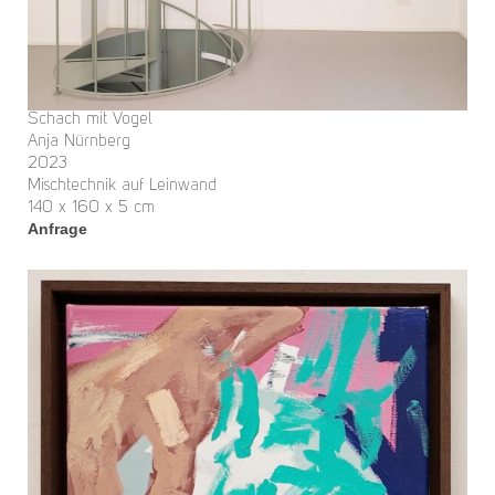
Schach mit Vogel
Anja Nürnberg
2023
Mischtechnik auf Leinwand
140 x 160 x 5 cm
Anfrage