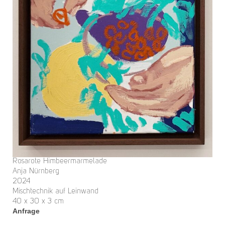
Rosarote Himbeermarmelade
Anja Nürnberg
2024
Mischtechnik auf Leinwand
40 x 30 x 3 cm
Anfrage