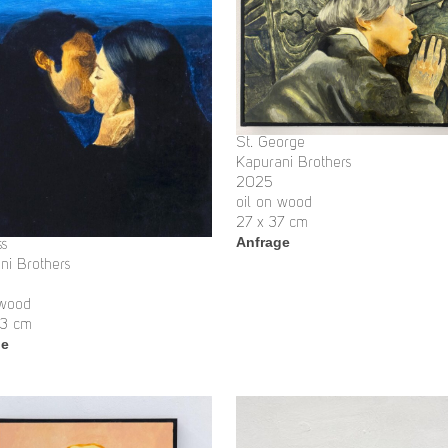
St. George
Kapurani Brothers
2025
oil on wood
27 x 37 cm
Anfrage
ss
ni Brothers
 wood
23 cm
ge