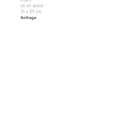
2025
oil on wood
31 x 27 cm
Anfrage