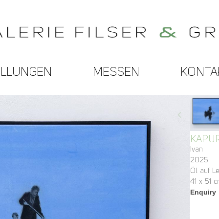
ELLUNGEN
MESSEN
KONTA
KAPU
Ivan
2025
Öl auf L
41 x 51 
Enquiry