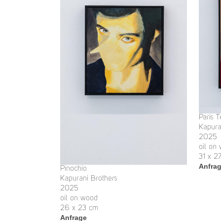
Paris T
Kapura
2025
oil on
31 x 2
Anfra
Pinochio
Kapurani Brothers
2025
oil on wood
26 x 23 cm
Anfrage