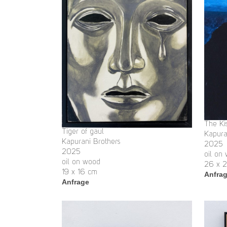
The Ki
Tiger of gaul
Kapura
Kapurani Brothers
2025
2025
oil on
oil on wood
26 x 
19 x 16 cm
Anfra
Anfrage