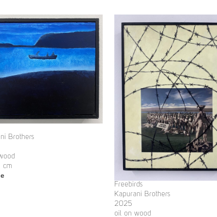
ni Brothers
 wood
6 cm
ge
Freebirds
Kapurani Brothers
2025
oil on wood