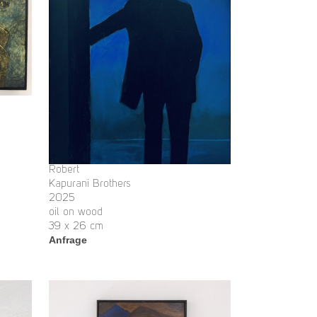
Robert
Kapurani Brothers
2025
oil on wood
39 x 26 cm
Anfrage