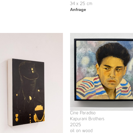
34 x 25 cm
Anfrage
Cine Paradiso
Kapurani Brothers
2025
oil on wood