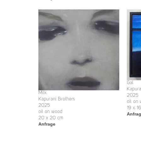
Gal
Kapura
Milk
2025
Kapurani Brothers
oil on
2025
19 x 1
oil on wood
Anfra
20 x 20 cm
Anfrage