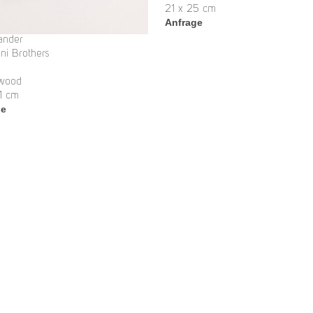
21 x 25 cm
Anfrage
nder
ni Brothers
 wood
1 cm
ge