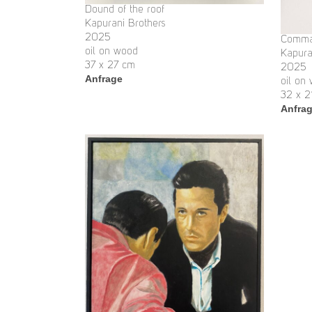
Dound of the roof
Kapurani Brothers
2025
Comma
oil on wood
Kapura
37 x 27 cm
2025
Anfrage
oil on
32 x 2
Anfra