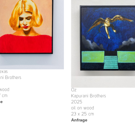
exas
ni Brothers
 wood
Oz
7 cm
Kapurani Brothers
ge
2025
oil on wood
23 x 25 cm
Anfrage