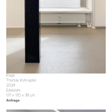
Rage
Thomas Kühnapfel
2024
Edelstahl
177 x 170 x 78 cm
Anfrage