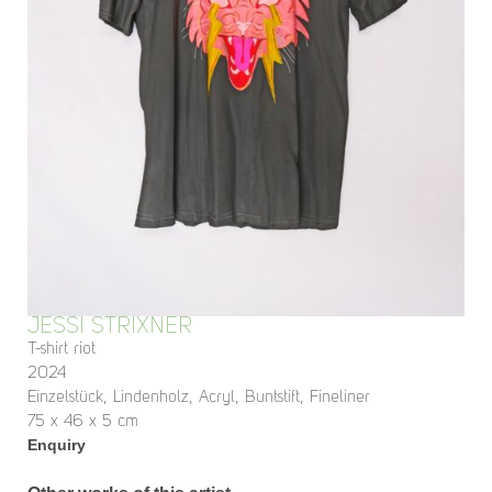
JESSI STRIXNER
T-shirt riot
2024
Einzelstück, Lindenholz, Acryl, Buntstift, Fineliner
75 x 46 x 5 cm
Enquiry