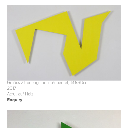
Großes Zitronengelbminusquadrat, 58x90cm
2017
Acryl auf Holz
Enquiry