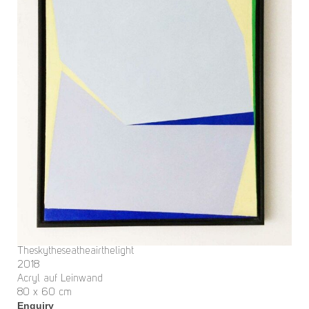
Theskytheseatheairthelight
2018
Acryl auf Leinwand
80 x 60 cm
Enquiry