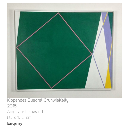
Kippendes Quadrat GrünwieKelly
2018
Acryl auf Leinwand
80 x 100 cm
Enquiry