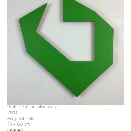
Großes Grünnegativquadrat
2018
Acryl auf Holz
75 x 60 cm
Enquiry