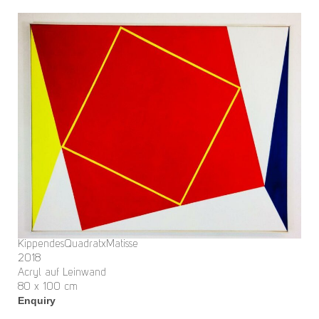
KippendesQuadratxMatisse
2018
Acryl auf Leinwand
80 x 100 cm
Enquiry