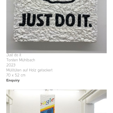
Just do it
Torsten Mühlbach
2023
Mülltüten auf Holz getackert
70 x 52 cm
Enquiry