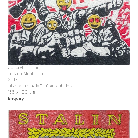
Generation Emoji
Torsten Mühlbach
2017
Internationale Mülltüten auf Holz
136 x 100 cm
Enquiry