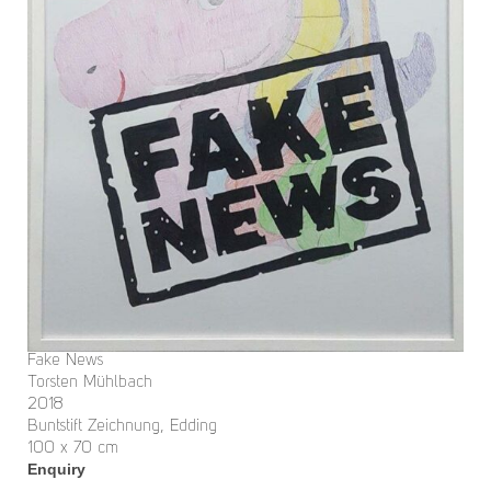
Fake News
Torsten Mühlbach
2018
Buntstift Zeichnung, Edding
100 x 70 cm
Enquiry