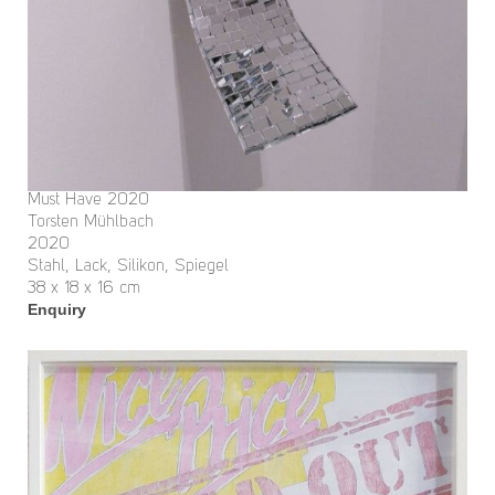
Must Have 2020
Torsten Mühlbach
2020
Stahl, Lack, Silikon, Spiegel
38 x 18 x 16 cm
Enquiry