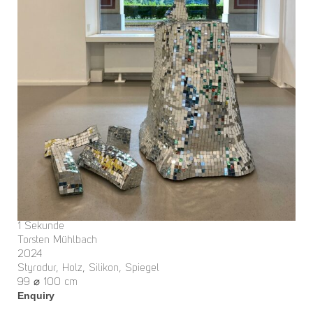
1 Sekunde
Torsten Mühlbach
2024
Styrodur, Holz, Silikon, Spiegel
99 ⌀ 100 cm
Enquiry