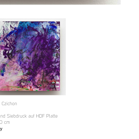
e Czichon
und Siebdruck auf HDF Platte
30 cm
ry