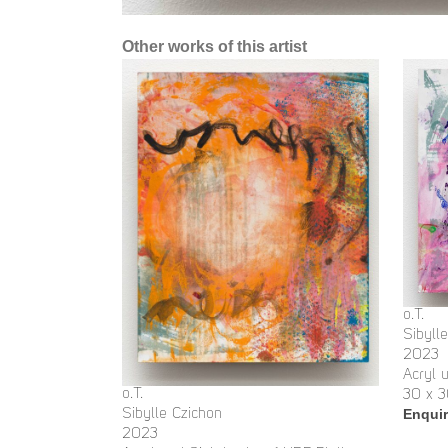
Other works of this artist
o.T.
Sibyll
2023
Acryl 
o.T.
30 x 
Enqui
Sibylle Czichon
2023