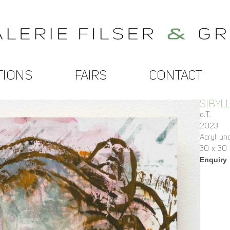
TIONS
FAIRS
CONTACT
SIBYL
o.T.
2023
Acryl un
30 x 30
Enquiry