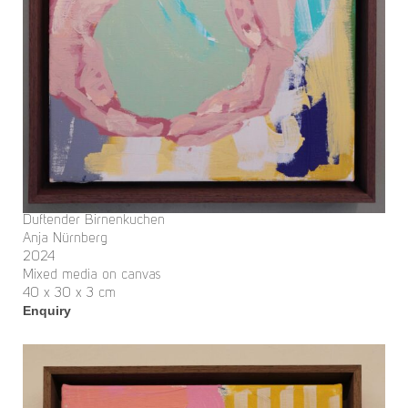
Duftender Birnenkuchen
Anja Nürnberg
2024
Mixed media on canvas
40 x 30 x 3 cm
Enquiry