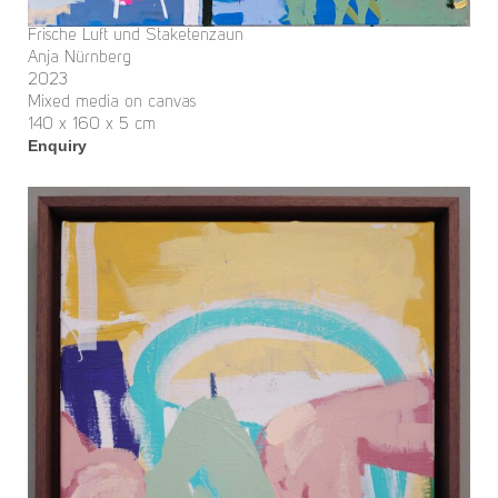
Frische Luft und Staketenzaun
Anja Nürnberg
2023
Mixed media on canvas
140 x 160 x 5 cm
Enquiry