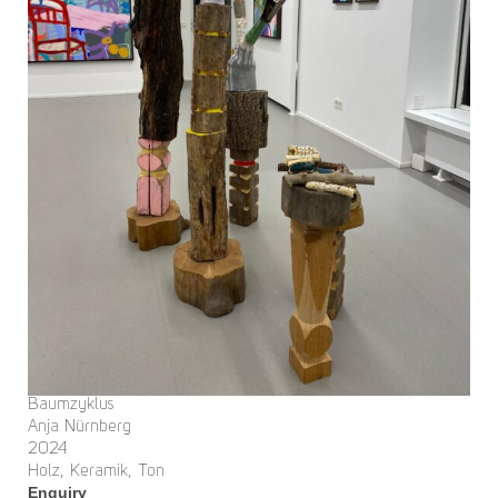
Baumzyklus
Anja Nürnberg
2024
Holz, Keramik, Ton
Enquiry