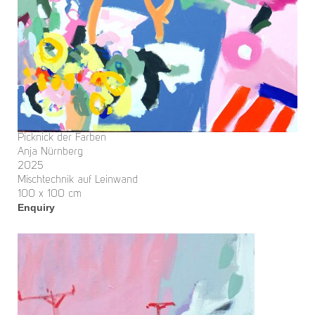
Picknick der Farben
Anja Nürnberg
2025
Mischtechnik auf Leinwand
100 x 100 cm
Enquiry