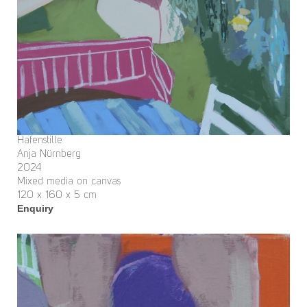
Hafenstille
Anja Nürnberg
2024
Mixed media on canvas
120 x 160 x 5 cm
Enquiry