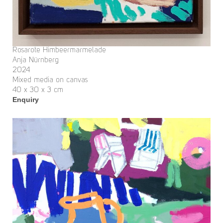
Rosarote Himbeermarmelade
Anja Nürnberg
2024
Mixed media on canvas
40 x 30 x 3 cm
Enquiry