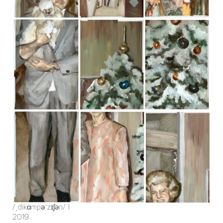
/ˌdikɑmpəˈzɪʃən/ I
2019