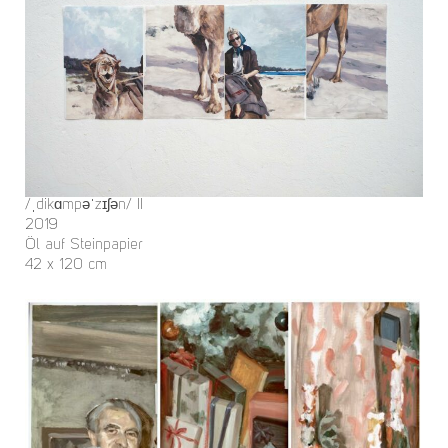
/ˌdikɑmpəˈzɪʃən/ II
2019
Öl auf Steinpapier
42 x 120 cm