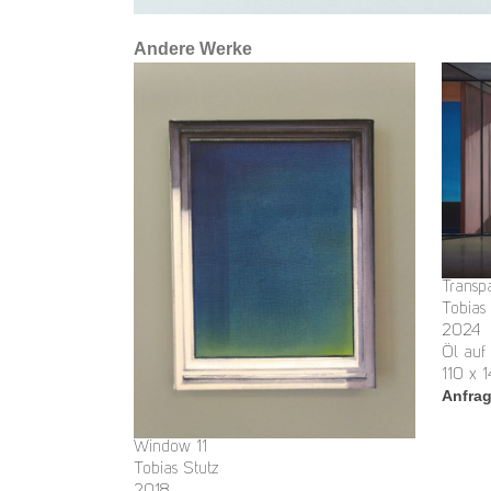
Andere Werke
Transp
Tobias
2024
Öl auf
110 x 
Anfra
Window 11
Tobias Stutz