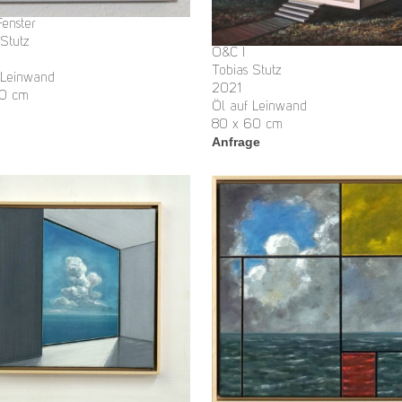
Fenster
 Stutz
O&C I
Tobias Stutz
 Leinwand
2021
30 cm
Öl auf Leinwand
80 x 60 cm
Anfrage