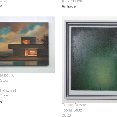
50 cm
40 x 50 cm
ge
Anfrage
sAIbot IX
 Stutz
 Leinwand
50 cm
ge
Grünes Fenster
Tobias Stutz
2023