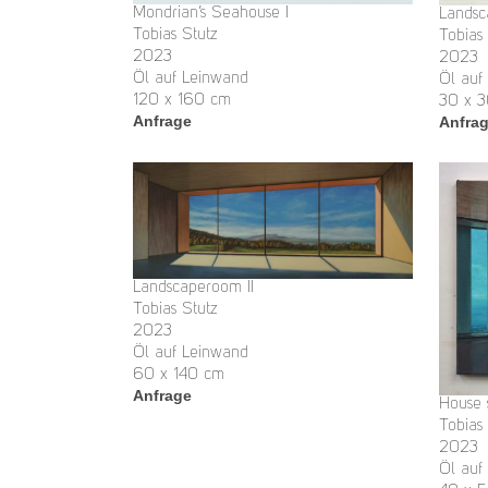
Mondrian’s Seahouse I
Landsc
Tobias Stutz
Tobias
2023
2023
Öl auf Leinwand
Öl auf
120 x 160 cm
30 x 
Anfrage
Anfra
Landscaperoom II
Tobias Stutz
2023
Öl auf Leinwand
60 x 140 cm
Anfrage
House 
Tobias
2023
Öl auf