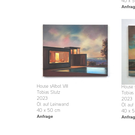
40 x 
Anfra
House sAIbot VIII
House 
Tobias Stutz
Tobias
2023
2023
Öl auf Leinwand
Öl auf
40 x 50 cm
40 x 
Anfrage
Anfra