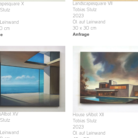
Landscapesquare VII
apesquare X
Tobias Stutz
 Stutz
2023
Öl auf Leinwand
 Leinwand
30 x 30 cm
30 cm
Anfrage
ge
sAIbot XV
House sAIbot XII
 Stutz
Tobias Stutz
2023
 Leinwand
Öl auf Leinwand