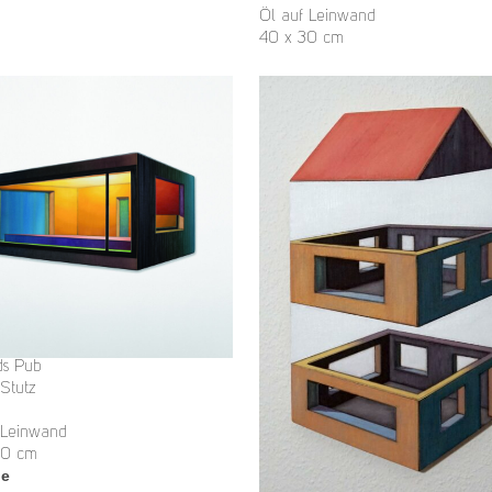
Öl auf Leinwand
40 x 30 cm
ds Pub
 Stutz
 Leinwand
60 cm
ge