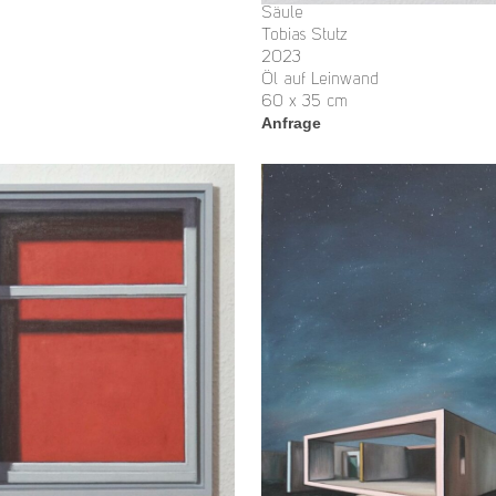
Säule
Tobias Stutz
2023
Öl auf Leinwand
60 x 35 cm
Anfrage