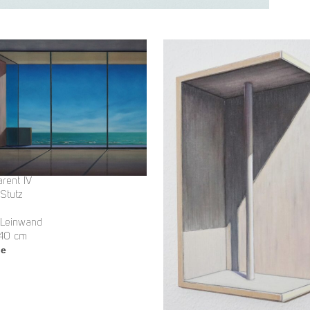
arent IV
 Stutz
 Leinwand
140 cm
ge