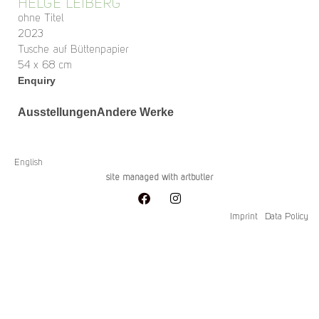
HELGE LEIBERG
ohne Titel
2023
Tusche auf Büttenpapier
54 x 68 cm
Enquiry
Ausstellungen
Andere Werke
English
site managed with artbutler
Imprint
Data Policy