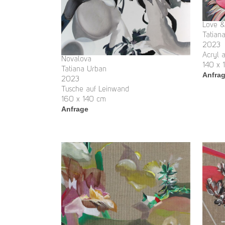
Love &
Tatian
2023
Acryl 
Novalova
140 x 
Tatiana Urban
Anfra
2023
Tusche auf Leinwand
160 x 140 cm
Anfrage