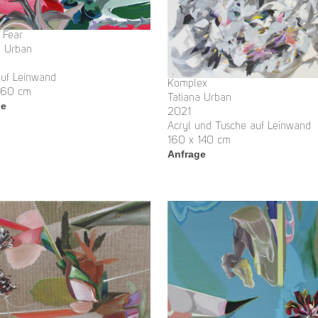
 Fear
a Urban
auf Leinwand
Komplex
160 cm
Tatiana Urban
ge
2021
Acryl und Tusche auf Leinwand
160 x 140 cm
Anfrage