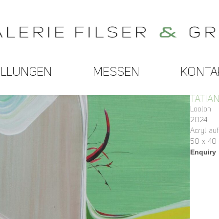
ELLUNGEN
MESSEN
KONTA
TATIA
Loolon
2024
Acryl au
50 x 40
Enquiry