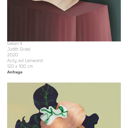
Gaben II
Judith Grassl
2020
Acrly auf Leinwand
120 x 100 cm
Anfrage