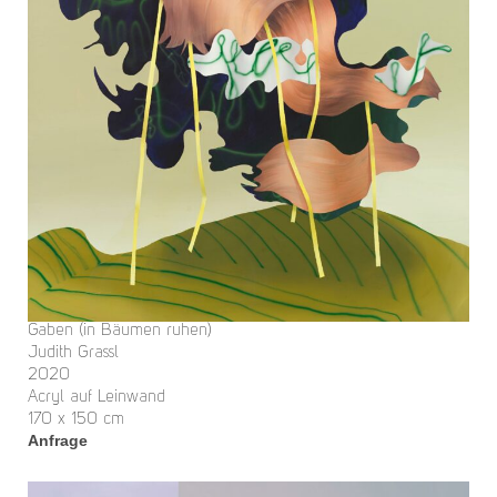
Gaben (in Bäumen ruhen)
Judith Grassl
2020
Acryl auf Leinwand
170 x 150 cm
Anfrage