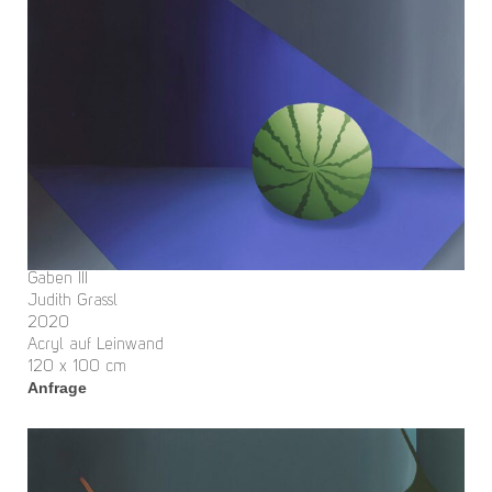
Gaben III
Judith Grassl
2020
Acryl auf Leinwand
120 x 100 cm
Anfrage