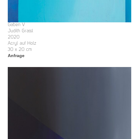
Gaben V
Judith Grassl
2020
Acryl auf Holz
30 x 20 cm
Anfrage