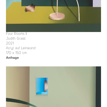
Four Rooms II
Judith Grassl
2021
Acryl auf Leinwand
170 x 150 cm
Anfrage