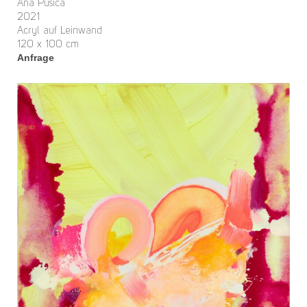
Ana Pusica
2021
Acryl auf Leinwand
120 x 100 cm
Anfrage