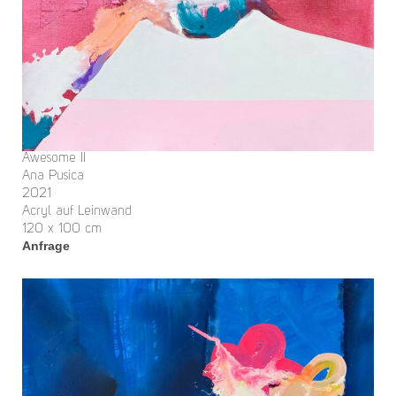
Awesome II
Ana Pusica
2021
Acryl auf Leinwand
120 x 100 cm
Anfrage