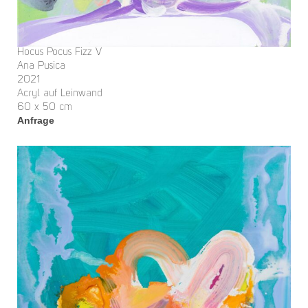
Hocus Pocus Fizz V
Ana Pusica
2021
Acryl auf Leinwand
60 x 50 cm
Anfrage