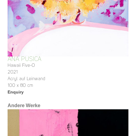
ANA PUSICA
Hawaii Five-O
2021
Acryl auf Leinwand
100 x 80 cm
Enquiry
Andere Werke