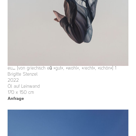
eu… [von griechisch eũ »gut«, »wohl«, »recht«, »schön«] 1
Brigitte Stenzel
2022
Öl auf Leinwand
170 x 150 cm
Anfrage