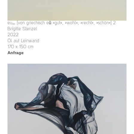
eu… [von griechisch eũ »gut«, »wohl«, »recht«, »schön«] 2
Brigitte Stenzel
2022
Öl auf Leinwand
170 x 150 cm
Anfrage