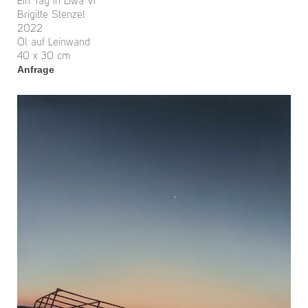
Ein Tag in Liwa VI
Brigitte Stenzel
2022
Öl auf Leinwand
40 x 30 cm
Anfrage