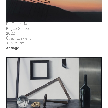
Ein Tag in Liwa I
Brigitte Stenzel
2022
Öl auf Leinwand
35 x 35 cm
Anfrage