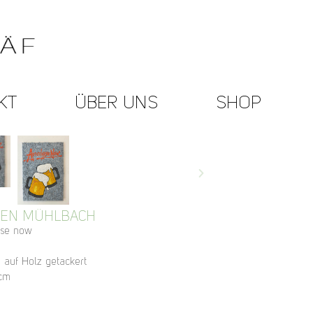
KT
ÜBER UNS
SHOP
TEN MÜHLBACH
pse now
 auf Holz getackert
 cm