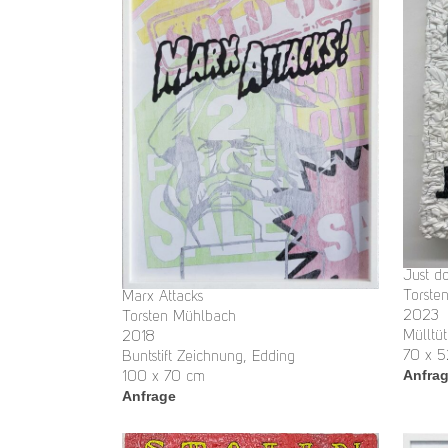
Just do
Torste
Marx Attacks
2023
Torsten Mühlbach
Mülltü
2018
70 x 
Buntstift Zeichnung, Edding
Anfra
100 x 70 cm
Anfrage