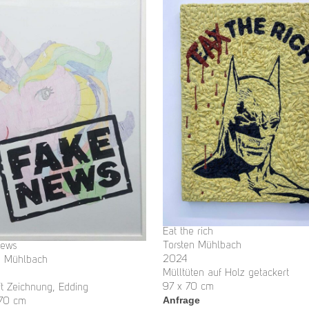
Eat the rich
Torsten Mühlbach
News
2024
n Mühlbach
Mülltüten auf Holz getackert
97 x 70 cm
ft Zeichnung, Edding
Anfrage
 70 cm