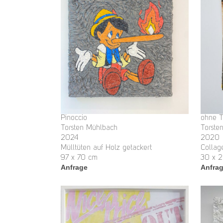
Pinoccio
ohne T
Torsten Mühlbach
Torste
2024
2020
Mülltüten auf Holz getackert
Collag
97 x 70 cm
30 x 
Anfrage
Anfra