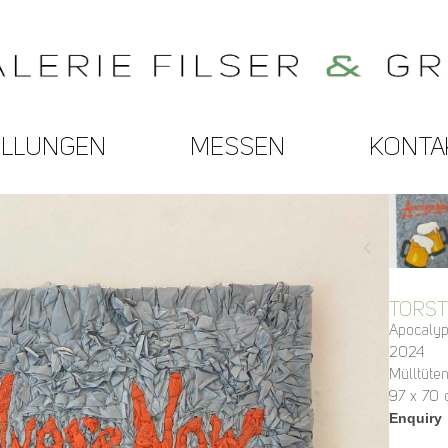
ELLUNGEN
MESSEN
KONTA
TORS
Apocaly
2024
Mülltüten
97 x 70
Enquiry