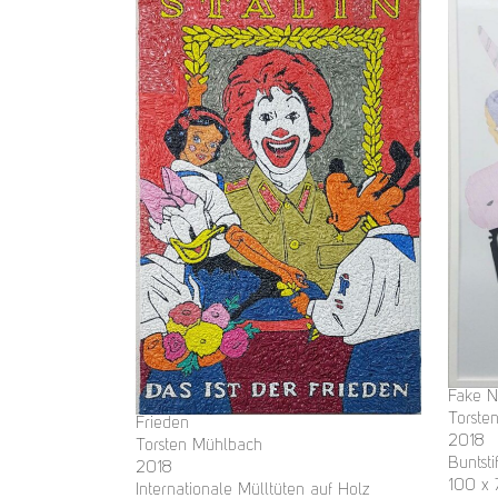
Fake 
Torste
Frieden
2018
Torsten Mühlbach
Buntsti
2018
100 x
Internationale Mülltüten auf Holz