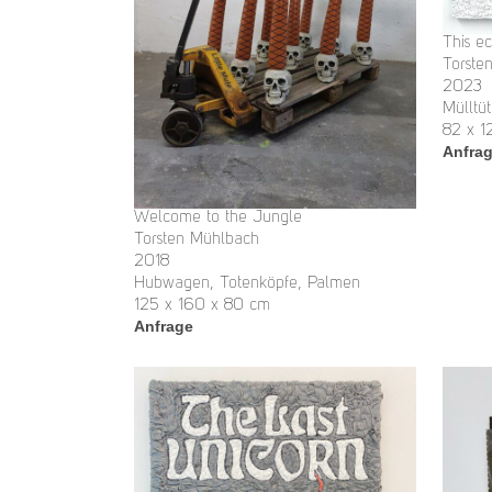
This e
Torste
2023
Mülltü
82 x 1
Anfra
Welcome to the Jungle
Torsten Mühlbach
2018
Hubwagen, Totenköpfe, Palmen
125 x 160 x 80 cm
Anfrage