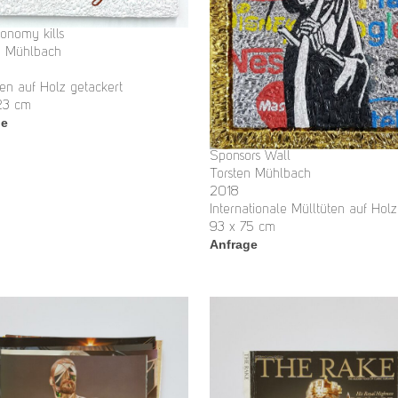
conomy kills
n Mühlbach
ten auf Holz getackert
23 cm
ge
Sponsors Wall
Torsten Mühlbach
2018
Internationale Mülltüten auf Holz
93 x 75 cm
Anfrage