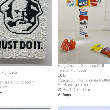
Holy Cross for Shopping Mall
 it
Torsten Mühlbach
n Mühlbach
2018
Installation, Internationale Mülltü
ten auf Holz getackert
Holzkreuz getackert
52 cm
250 x 160 x 20 cm
ge
Anfrage