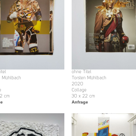
itel
ohne Titel
n Mühlbach
Torsten Mühlbach
2020
e
Collage
22 cm
30 x 22 cm
ge
Anfrage